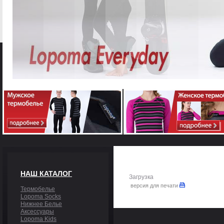
НАШ КАТАЛОГ
Загрузка
версия для печати
Термобелье
Lopoma Socks
Нижнее Белье
Аксессуары
Lopoma Kids