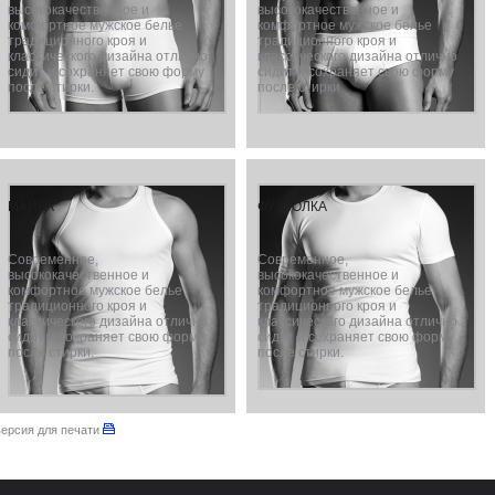
высококачественное и
высококачественное и
комфортное мужское белье
комфортное мужское белье
традиционного кроя и
традиционного кроя и
классического дизайна отлично
классического дизайна отлично
сидит и сохраняет свою форму
сидит и сохраняет свою форму
после стирки.
после стирки.
МАЙКА
ФУТБОЛКА
Современное,
Современное,
высококачественное и
высококачественное и
комфортное мужское белье
комфортное мужское белье
традиционного кроя и
традиционного кроя и
классического дизайна отлично
классического дизайна отлично
сидит и сохраняет свою форму
сидит и сохраняет свою форму
после стирки.
после стирки.
версия для печати