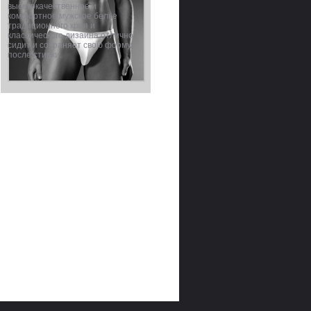
высококачественное и
комфортное мужское белье
традиционного кроя и
классического дизайна отлично
сидит и сохраняет свою форму
после стирки.